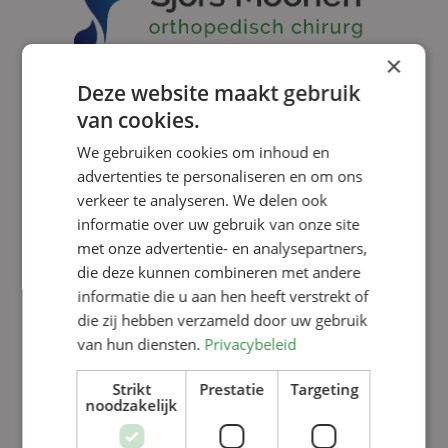
×
dr. A.F.C.M. (Sjors) Moonen,
Deze website maakt gebruik
Orthopedisch chirurg
van cookies.
We gebruiken cookies om inhoud en
076 595 1033
advertenties te personaliseren en om ons
AMoonen1@Amphia.nl
verkeer te analyseren. We delen ook
informatie over uw gebruik van onze site
met onze advertentie- en analysepartners,
die deze kunnen combineren met andere
Enkel
informatie die u aan hen heeft verstrekt of
die zij hebben verzameld door uw gebruik
Slijtage enkel
van hun diensten.
Privacybeleid
Instabiele enkel
Strikt
Prestatie
Targeting
noodzakelijk
Voorste inklemming enkel