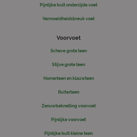
pag
Pijnlijke bult onderzijde voet
CookieScriptConsent
4 weken 2
De
CookieScript
dagen
wo
www.sjorsmoonen.nl
Vermoeidheidsbreuk voet
do
Scr
om
co
va
Voorvoet
on
co
va
Scheve grote teen
Scr
no
cor
Stijve grote teen
Hamerteen en klauwteen
Ruiterteen
Aanbieder
/
Naam
Vervaldatum
Omschrijv
Domein
Zenuwbeknelling voorvoet
_ga
1 jaar 1
Deze cook
Google LLC
maand
is gekoppe
.sjorsmoonen.nl
Google Uni
Pijnlijke voorvoet
Analytics -
belangrijk
is van de 
Pijnlijke bult kleine teen
algemeen