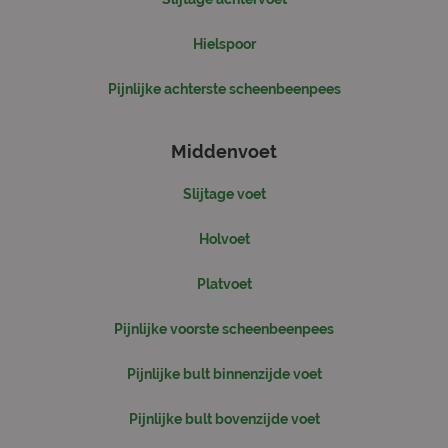
strikt noodzakelijke cookies.
Hielspoor
Naam
Aanbieder
/
Domein
Vervaldatum
Om
PHPSESSID
Sessie
Co
PHP.net
Pijnlijke achterste scheenbeenpees
ge
www.sjorsmoonen.nl
app
ba
taa
ide
Middenvoet
al
do
wo
Slijtage voet
om
va
ge
Holvoet
te
He
ge
Platvoet
wil
ge
nu
wo
Pijnlijke voorste scheenbeenpees
kan
voo
ee
Google Privacy Policy
Pijnlijke bult binnenzijde voet
vo
be
ee
Pijnlijke bult bovenzijde voet
st
ge