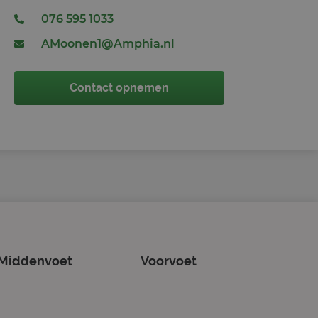
076 595 1033
al Analytics - wat
gebruikte
AMoonen1@Amphia.nl
ebruikt om unieke
g gegenereerd
men in elk
ezoekers-, sessie-
Contact opnemen
lyserapporten van
s. Het slaat een
erkt deze bij en
bij te houden.
gle Analytics,
ke
website waarop het
ookie die wordt
registreert op
cs om de
Middenvoet
Voorvoet