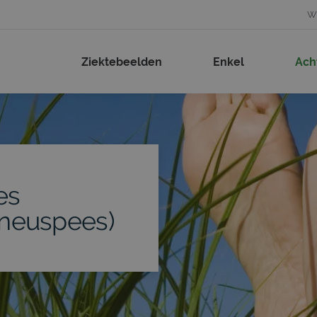
Wi
Ziektebeelden
Enkel
Ach
es
oneuspees)