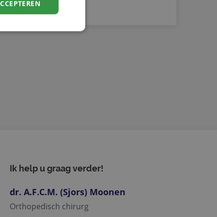
ACCEPTEREN
elding en
basis van de PHP-
ne doeleinden die
erssessies te
een willekeurig
ikt, kan specifiek
ld is het behouden
ker tussen pagina's.
ie-Script.com-
oekers te
Ik help u graag verder!
-Script.com is
dr. A.F.C.M. (Sjors) Moonen
Orthopedisch chirurg