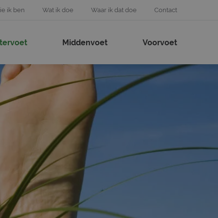
e ik ben
Wat ik doe
Waar ik dat doe
Contact
tervoet
Middenvoet
Voorvoet