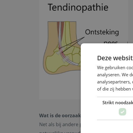
Deze websit
We gebruiken coo
analyseren. We de
analysepartners,
of die zij hebbe
Strikt noodzak
Wat is de oorzaak van een tendinopath
Net als bij andere peesklachten zijn er me