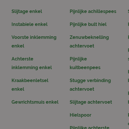
Slijtage enkel
Pijnlijke achillespees
Instabiele enkel
Pijnlijke bult hiel
Voorste inklemming
Zenuwbeknelling
enkel
achtervoet
Achterste
Pijnlijke
inklemming enkel
kuitbeenpees
Kraakbeenletsel
Stugge verbinding
enkel
achtervoet
Gewrichtsmuis enkel
Slijtage achtervoet
Hielspoor
Pijnlijke achterste