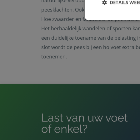
natuurlijke veroudering van de pees van b
DETAILS WE
peesklachten. Ook andere factoren zijn sp
Hoe zwaarder en fanatieker de pees bela
Het herhaaldelijk wandelen of sporten ka
een duidelijke toename van de belasting in 
Strikt noodzakelijke
slot wordt de pees bij een holvoet extra 
accountbeheer. De we
toenemen.
Naam
PHPSESSID
CookieScriptConse
Last van uw voet
of enkel?