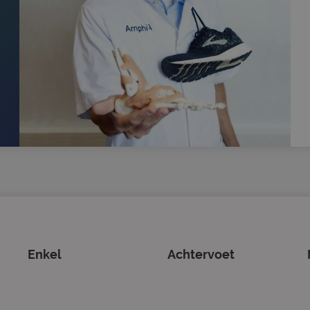
Aanbieder
/
Vervaldatum
Omschrijving
Domein
1 jaar 1
Deze cookienaam is gekoppeld aan Google Univers
Google LLC
maand
een belangrijke update is van de meer algemeen 
.sjorsmoonen.nl
analyseservice van Google. Deze cookie wordt g
gebruikers te onderscheiden door een willekeuri
nummer toe te wijzen als klant-ID. Het is opgeno
paginaverzoek op een site en wordt gebruikt om b
en campagnegegevens te berekenen voor de ana
de site.
1 dag
Deze cookie wordt geplaatst door Google Analytic
Google LLC
unieke waarde op voor elke bezochte pagina en w
.sjorsmoonen.nl
wordt gebruikt om paginaweergaven te tellen en 
.sjorsmoonen.nl
1 minuut
Dit is een patroontype-cookie ingesteld door Goo
waarbij het patroonelement in de naam het unie
identiteitsnummer bevat van het account of de 
betrekking heeft. Het is een variatie op de _gat-c
gebruikt om de hoeveelheid gegevens die Google 
websites met veel verkeer te beperken.
.sjorsmoonen.nl
1 jaar 1
Deze cookie wordt gebruikt door Google Analyti
maand
sessiestatus te behouden.
Enkel
Achtervoet