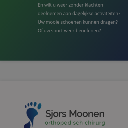
Naam
En wilt u weer zonder klachten
deelnemen aan dagelijkse activiteiten?
_ga
Uw mooie schoenen kunnen dragen?
Of uw sport weer beoefenen?
_gid
_gat_UA-
27872224-18
_ga_1J38R4NWWW