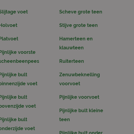
Slijtage voet
Scheve grote teen
Holvoet
Stijve grote teen
Platvoet
Hamerteen en
klauwteen
Pijnlijke voorste
scheenbeenpees
Ruiterteen
Pijnlijke bult
Zenuwbeknelling
binnenzijde voet
voorvoet
Pijnlijke bult
Pijnlijke voorvoet
bovenzijde voet
Pijnlijke bult kleine
Pijnlijke bult
teen
onderzijde voet
Pijnlijke bult onder