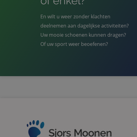
of enkel?
Naam
En wilt u weer zonder klachten
_ga
deelnemen aan dagelijkse activiteiten?
Uw mooie schoenen kunnen dragen?
Of uw sport weer beoefenen?
_gid
_gat_UA-
27872224-18
_ga_1J38R4NWWW