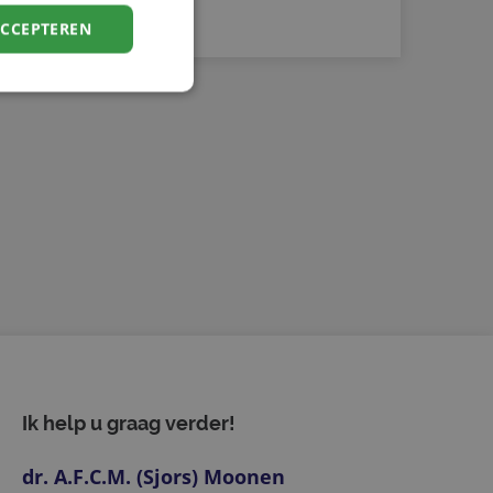
ACCEPTEREN
elding en
basis van de PHP-
ne doeleinden die
erssessies te
een willekeurig
ikt, kan specifiek
ld is het behouden
ker tussen pagina's.
ie-Script.com-
oekers te
-Script.com is
Ik help u graag verder!
dr. A.F.C.M. (Sjors) Moonen