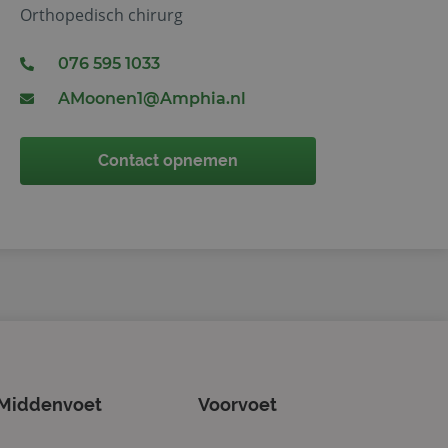
Orthopedisch chirurg
076 595 1033
al Analytics - wat
gebruikte
ebruikt om unieke
AMoonen1@Amphia.nl
g gegenereerd
men in elk
ezoekers-, sessie-
lyserapporten van
Contact opnemen
s. Het slaat een
erkt deze bij en
bij te houden.
gle Analytics,
ke
website waarop het
ookie die wordt
registreert op
cs om de
Middenvoet
Voorvoet