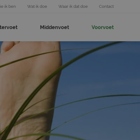
e ik ben
Wat ik doe
Waar ik dat doe
Contact
tervoet
Middenvoet
Voorvoet