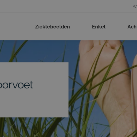
Wi
Ziektebeelden
Enkel
Ach
oorvoet