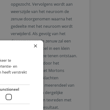
opgezocht. Vervolgens wordt aan
weerszijde van het neuroom de
zenuw doorgenomen waarna het
gedeelte met het neuroom wordt
verwijderd. Als gevolg van het
doonemen van de zenuw zal een
×
blijvend doof gevoel in een klein
gebied tussen twee tenen ontstaan.
keer te
Daarnaast zullen door het
tentie- en
verwijderen van het Mortons
 heeft verstrekt
neuroom ook de klachten
verminderen. Het meerendeel van
unctioneel
de patienten is na dergelijke
operatie meer dan tevreden met
het uiteindelijke resultaat.