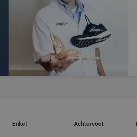
Aanbieder
/
Vervaldatum
Omschrijving
Domein
1 jaar 1
Deze cookienaam is gekoppeld aan Google Univers
Google LLC
maand
een belangrijke update is van de meer algemeen 
.sjorsmoonen.nl
analyseservice van Google. Deze cookie wordt g
gebruikers te onderscheiden door een willekeuri
nummer toe te wijzen als klant-ID. Het is opgeno
paginaverzoek op een site en wordt gebruikt om b
en campagnegegevens te berekenen voor de ana
de site.
1 dag
Deze cookie wordt geplaatst door Google Analytic
Google LLC
unieke waarde op voor elke bezochte pagina en w
.sjorsmoonen.nl
wordt gebruikt om paginaweergaven te tellen en 
.sjorsmoonen.nl
1 minuut
Dit is een patroontype-cookie ingesteld door Goo
waarbij het patroonelement in de naam het unie
identiteitsnummer bevat van het account of de 
betrekking heeft. Het is een variatie op de _gat-c
gebruikt om de hoeveelheid gegevens die Google 
websites met veel verkeer te beperken.
.sjorsmoonen.nl
1 jaar 1
Deze cookie wordt gebruikt door Google Analyti
maand
sessiestatus te behouden.
Enkel
Achtervoet