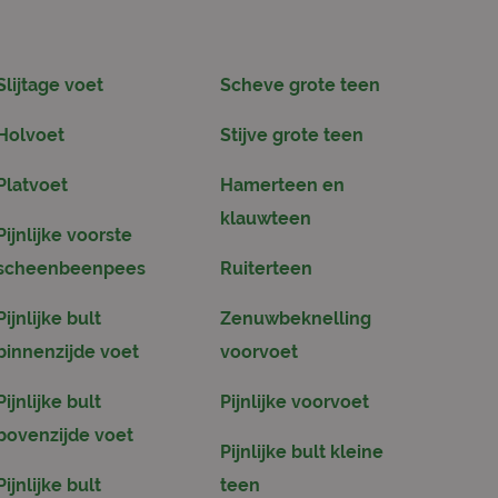
Slijtage voet
Scheve grote teen
Holvoet
Stijve grote teen
Platvoet
Hamerteen en
klauwteen
Pijnlijke voorste
scheenbeenpees
Ruiterteen
Pijnlijke bult
Zenuwbeknelling
binnenzijde voet
voorvoet
Pijnlijke bult
Pijnlijke voorvoet
bovenzijde voet
Pijnlijke bult kleine
Pijnlijke bult
teen