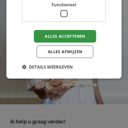
Functioneel
ALLES ACCEPTEREN
ALLES AFWIJZEN
DETAILS WEERGEVEN
Strikt noodzakelijk
Prestatie
Targeting
Functioneel
Strikt noodzakelijke cookies maken de
kernfunctionaliteiten van de website mogelijk, zoals
gebruikersaanmelding en accountbeheer. De
Ik help u graag verder!
website kan niet goed worden gebruikt zonder de
strikt noodzakelijke cookies.