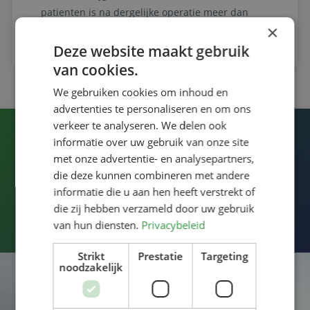
patienten is na dergelijke operatie meer dan
×
tevreden met het uiteindelijke resultaat.
Deze website maakt gebruik
van cookies.
We gebruiken cookies om inhoud en
advertenties te personaliseren en om ons
verkeer te analyseren. We delen ook
informatie over uw gebruik van onze site
Last van uw voet of enkel?
met onze advertentie- en analysepartners,
die deze kunnen combineren met andere
En wilt u weer zonder klachten deelnemen aan
informatie die u aan hen heeft verstrekt of
dagelijkse activiteiten? Uw mooie schoenen kunnen
die zij hebben verzameld door uw gebruik
dragen? Of uw sport weer beoefenen?
van hun diensten.
Privacybeleid
Strikt
Prestatie
Targeting
noodzakelijk