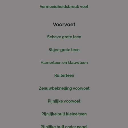
Google Ana
om de sess
Vermoeidheidsbreuk voet
te behoud
Voorvoet
Scheve grote teen
Stijve grote teen
Hamerteen en klauwteen
Ruiterteen
Zenuwbeknelling voorvoet
Pijnlijke voorvoet
Pijnlijke bult kleine teen
Pijnlijke bult onder nagel