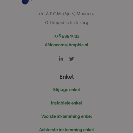
CookieScriptConsent
4 weken 2
De
CookieScript
dagen
wo
www.sjorsmoonen.nl
do
dr. A.F.C.M. (Sjors) Moonen,
Scr
om
Orthopedisch chirurg
co
va
on
076 595 1033
co
va
AMoonen1@Amphia.nl
Scr
no
cor
Enkel
Aanbieder
/
Naam
Vervaldatum
Omschrijv
Slijtage enkel
Domein
_ga
1 jaar 1
Deze cook
Google LLC
Instabiele enkel
maand
is gekoppe
.sjorsmoonen.nl
Google Uni
Analytics -
Voorste inklemming enkel
belangrijk
is van de 
algemeen
gebruikte
Achterste inklemming enkel
analyseser