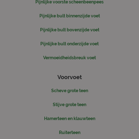
Pijnlijke voorste scheenbeenpees
patroonel
de naam h
unieke
Pijnlijke bult binnenzijde voet
identiteit
bevat van 
account of
Pijnlijke bult bovenzijde voet
website w
het betrek
heeft. Het 
variatie op
Pijnlijke bult onderzijde voet
cookie die
gebruikt o
hoeveelhe
Vermoeidheidsbreuk voet
gegevens d
Google regi
op websit
veel verkee
Voorvoet
beperken.
_ga_1J38R4NWWW
.sjorsmoonen.nl
1 jaar 1
Deze cooki
Scheve grote teen
maand
gebruikt d
Google Ana
om de sess
te behoud
Stijve grote teen
Hamerteen en klauwteen
Ruiterteen