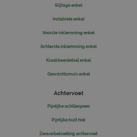
Scr
Slijtage enkel
no
cor
Instabiele enkel
Voorste inklemming enkel
Aanbieder
/
Achterste inklemming enkel
Naam
Vervaldatum
Omschrijv
Domein
_ga
1 jaar 1
Deze cook
Google LLC
Kraakbeenletsel enkel
maand
is gekoppe
.sjorsmoonen.nl
Google Uni
Analytics -
Gewrichtsmuis enkel
belangrijk
is van de 
algemeen
gebruikte
Achtervoet
analyseser
Google. D
cookie wo
Pijnlijke achillespees
gebruikt o
gebruikers
ondersche
door een
Pijnlijke bult hiel
willekeurig
gegeneree
nummer to
Zenuwbeknelling achtervoet
wijzen als 